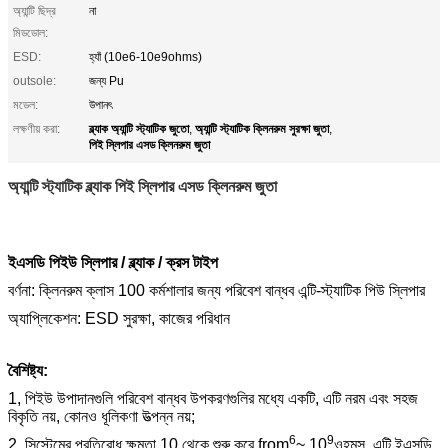
অ্যান্টি ছিদ্র
না
মিডডোল:
ESD:
হ্যাঁ (10e6-10e9ohms)
outsole:
জন্য Pu
মডেল:
উপানৎ
ব্ল্যাক অ্যান্টি স্ট্যাটিক জুতো
অ্যান্টি স্ট্যাটিক ক্লিনরুম সুরক্ষা জুতা
লক্ষণীয় করা:
,
,
পিই স্লিপার এসড ক্লিনরুম জুতা
অ্যান্টি স্ট্যাটিক ব্ল্যাক পিই স্লিপার এসড ক্লিনরুম জুতা
ইএসডি পিইউ স্লিপার / ব্ল্যাক / ক্রস টাইপ
বর্ণনা: ক্লিনরুম ক্লাস 100 কর্মশালার জন্য পরিবেশ বান্ধব এন্টি-স্ট্যাটিক পিউ স্লিপার
অ্যাপ্লিকেশন: ESD সুরক্ষা, কাজের পরিধান
বৈশিষ্ট্য:
1, পিইউ উপাদানগুলি পরিবেশ বান্ধব উপকরণগুলির মধ্যে একটি, এটি নরম এবং সহজ
বিকৃতি নয়, কোনও ধূলিকণা উত্পন্ন নয়;
6
9
2, সিস্টেমের প্রতিরোধ ক্ষমতা 10 থেকে শুরু করে from
~ 10
ওহমস, এটি ইএসডি