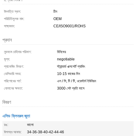
উৎপত্তি স্থল:
চীন
পরিচিতিমুলক নাম:
OEM
সাক্ষ্যদান:
CE/ISO9001/ROHS
প্রদান
ন্যূনতম চাহিদার পরিমাণ:
বিনিমেয়
মূল্য:
negotiable
প্যাকেজিং বিবরণ:
স্ট্যান্ডার্ড এক্সপোর্ট প্যাকিং
ডেলিভারি সময়:
10-15 কাজের দিন
পরিশোধের শর্ত:
এল / সি, টি / টি, ওয়েস্টার্ন ইউনিয়ন
যোগানের ক্ষমতা:
3000 সেট প্রতি মাসে
বিবরণ
এসিড ক্লিনরুম জুতা
রঙ:
কালো
উপলব্ধ আকার:
34-36-38-40-42-44-46