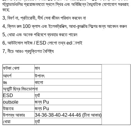
স্ট্যান্ডার্ডগুলির প্রয়োজনমতো স্থলে স্থির এবং অবিচ্ছিন্ন বৈদ্যুতিক যোগাযোগ সরবরাহ
করে;
3, বিবর্ণ না, প্রতিরোধী, দীর্ঘ সেবা জীবন পরিধান করবেন না
4, ক্লিন রুম 100 ক্লাস এবং ইলেকট্রনিক্স, আধা-কন্ডাক্টর শিল্পের জন্য আবেদন করুন
5, ধোয়া এবং অনেক পরিবেশে ব্যবহার করতে পারেন
6, আউটসোল সাইজ / ESD লোগো তথ্য edালাই
7, নীচে আরও প্রযুক্তিগত বৈশিষ্ট্য
ফটকা খেলা
মান
আদর্শ
উপানৎ
রঙ
কালো
অ্যান্টি ছিদ্র মিডডোল
না
ESD
হ্যাঁ
outsole
জন্য Pu
উচ্চতর
জন্য Pu
উপলব্ধ আকার
34-36-38-40-42-44-46 (চীনা আকার)
ধোয়া
হ্যাঁ